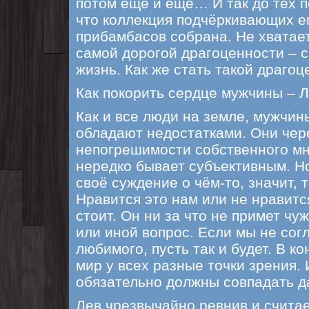
потом ещё и ещё… И так до тех по
что коллекция подчёркивающих е
прибамбасов собрана. Не хватае
самой дорогой драгоценности – 
жизнь. Как же стать такой драго
Как покорить сердце мужчины – 
Как и все люди на земле, мужчин
обладают недостатками. Они чер
непогрешимости собственного мн
нередко бывает субъективным. Н
своё суждение о чём-то, значит, т
Нравится это нам или не нравится
стоит. Он ни за что не примет чуж
или иной вопрос. Если мы не сог
любимого, пусть так и будет. В ко
мир у всех разные точки зрения. 
обязательно должны совпадать да
Лев чрезвычайно ревнив и счита