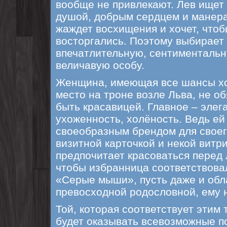
вообще не привлекают. Лев ищет
душой, добрым сердцем и манера
жаждет восхищения и хочет, чтоб
восторгались. Поэтому выбирает 
впечатлительную, сентиментальну
величавую особу.
Женщина, имеющая все шансы хо
место на троне возле Льва, не о
быть красавицей. Главное – элег
ухоженность, холёность. Ведь ей
своеобразным брендом для своег
визитной карточкой и некой витр
предпочитает красоваться перед 
чтобы избранница соответствова
«Серые мыши», пусть даже и об
превосходной родословной, ему 
Той, которая соответствует этим
будет оказывать всевозможные по