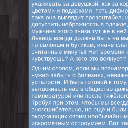
ухаживать за девушкой, как за ко
цветами и подарками, петь дифир
пока она выглядит презентабель
допустить небрежность в одежде,
мужчина этого знака тут же в ней
Львица всегда должна быть на в
по салонам и бутикам, иначе сле
считанные минуты! Нет времени 
чувствуешь? А кого это волнует?
Одним словом, если мы вознамер
нужно забыть о болезнях, неваж
усталости. И быть готовой к тому
вытаскивать нас в общество даже
температурой или после тяжёлого
Требуя при этом, чтобы мы всегд
сногсшибательно, но ещё и были
окружающих своим необычайным
искромётным остроумием. Вот так