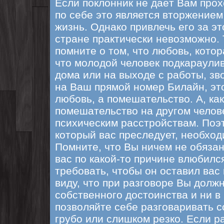
Если поклонник не даёт Вам прохо
по себе это является вторжение
жизнь. Однако привлечь его за эт
стране практически невозможно. 
помните о том, что любовь, котор
что молодой человек подкараулив
дома или на выходе с работы, зво
на Ваш прямой номер Билайн, это
любовь, а помешательство. А, как
помешательство на другом челове
психическим расстройствам. Поэ
который вас преследует, необход
Помните, что Вы ничем не обязан
вас по какой-то причине влюбилс
требовать, чтобы он оставил вас 
виду, что при разговоре Вы долж
собственного достоинства и ни в
позволяйте себе разговаривать с
грубо или слишком резко. Если р