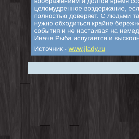
воображением и долгое время со
целомудренное воздержание, если
полностью доверяет. С людьми та
нужно обходиться крайне бережн
события и не настаивая на немед
Иначе Рыба испугается и высколь
Источник -
www.jlady.ru