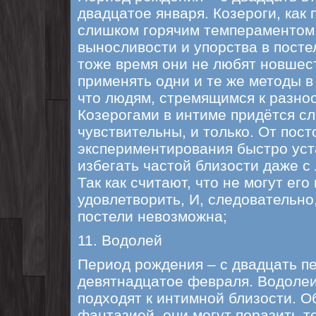
двадцатое января. Козероги, как
слишком горячим темпераментом.
выносливости и упорства в посте
тоже время они не любят новшес
применять одни и те же методы в 
что людям, стремящимся к разно
Козерогами в интиме придётся с
чувствительны, и только. От пост
экспериментирования быстро уст
избегать частой близости даже 
Так как считают, что не могут ег
удовлетворить, И, следовательно
постели невозможна;
11. Водолей
Период рождения – с двадцать пе
девятнадцатое февраля. Водолеи
подходят к интимной близости. 
фантазией, они могут поразить то