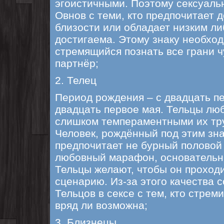
эгоистичными. Поэтому сексуаль
Овнов с теми, кто предпочитает 
близости или обладает низким ли
достигаема. Этому знаку необхо
стремящийся познать все грани 
партнёр;
2. Телец
Период рождения – с двадцать пе
двадцать первое мая. Тельцы люб
слишком темпераментными их тру
Человек, рождённый под этим зн
предпочитает не бурный половой 
любовный марафон, основательн
Тельцы желают, чтобы он проход
сценарию. Из-за этого качества 
Тельцов в сексе с тем, кто стрем
вряд ли возможна;
3. Близнецы