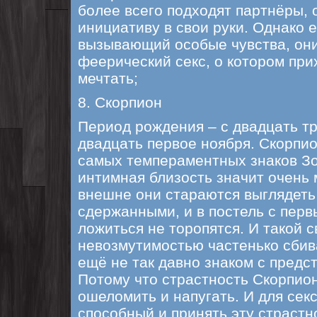
более всего подходят партнёры,
инициативу в свои руки. Однако е
вызывающий особые чувства, они
феерический секс, о котором пр
мечтать;
8. Скорпион
Период рождения – с двадцать тр
двадцать первое ноября. Скорпио
самых темпераментных знаков Зо
интимная близость значит очень 
внешне они стараются выглядеть
сдержанными, и в постель с пер
ложиться не торопятся. И такой 
невозмутимостью частенько сбива
ещё не так давно знаком с предс
Потому что страстность Скорпион
ошеломить и напугать. И для сек
способный и принять эту страстно