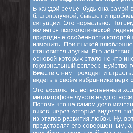
В каждой семье, будь она самой 
благополучной, бывают и пробле
ситуации. Это нормально. Потому
является психологической индив
природные особенности которой
изменить. При пылкой влюблённо
становится другим. Его действия
основой которых стало не что ин
гормональный всплеск. Буйство г
Вместе с ним проходит и страсть
видеть в своём избраннике верх 
Это абсолютно естественный ход
метаморфозе чувств надо относи
Потому что на самом деле исчез
очков, через которые виделся лю
из этапов развития любви. Ну, во
представляя его совершенным, а
полюбить таким, какой он есть. 