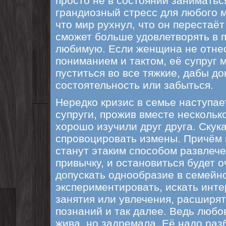
просто не в состоянии заниматьс
грандиозный стресс для любого 
что мир рухнул, что он перестаё
сможет больше удовлетворять в 
любимую. Если женщина не отнес
пониманием и тактом, её супруг 
пуститься во все тяжкие, дабы д
состоятельность или забыться.
Нередко кризис в семье наступает
супруги, прожив вместе несколько
хорошо изучили друг друга. Скук
спровоцировать измены. Причём 
станут этаким способом развлече
привычку, и остановиться будет 
допускать однообразие в семейн
экспериментировать, искать инт
занятия или увлечения, расширя
познаний и так далее. Ведь любо
жива, но задремала. Её надо раз