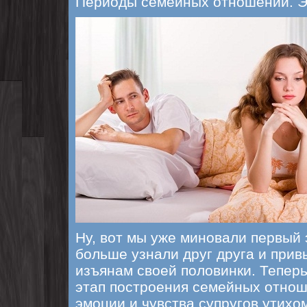
Периоды семейных отношений. Э
Ну, вот мы уже миновали первый
больше узнали друг друга и прив
изъянам своей половинки. Тепер
этап построения семейных отнош
эмоции и чувства супругов утихо