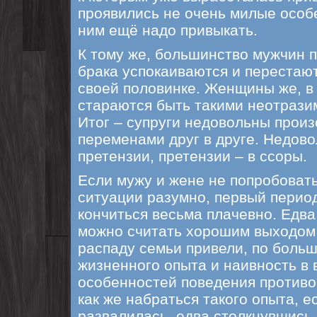
проявились не очень милые особе
ним ещё надо привыкать.
К тому же, большинство мужчин 
брака успокаиваются и перестают
своей половинке. Женщины же, в 
стараются быть такими неотразим
Итог – супруги недовольны про
переменами друг в друге. Недово
претензии, претензии – в ссоры.
Если мужу и жене не попробовать
ситуации разумно, первый перио
кончиться весьма плачевно. Едва
можно считать хорошим выходом 
распаду семьи привели, по больш
жизненного опыта и наивность в 
особенностей поведения противо
как же набраться такого опыта, е
развалилась, едва столкнувшись 