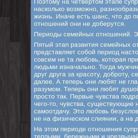
Поэтому на чётвертом этапе супр
насколько возможно, разнообраз
жизнь. Иначе есть шанс, что до п
отношений они не доберутся.
Периоды семейных отношений. Э
Пятый этап развития семейных 
представляет собой период наст
совсем не та любовь, которая пр
людьми изначально. Тогда мужч
друг друга за красоту, доброту, с
далее. А теперь они любят не гл
разумом. Теперь они любят душой.
просто так. Первые чувства под
чего-то, чувства, существующие 
самоотдачу. Это любовь безусло
не на физическом слиянии, а на 
На этом периоде отношения супр
теплыми, бережными и чрезвыча