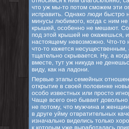
относимся к ним благосклонно, с
что уж мы-то потом сможем эти о
исправить. Однако люди быстро 
минусы любимого, когда с ним н
крышей, особенно не мешают. Соб
под этой крышей не окажешься, их
настоящему невозможно. Что-то н
что-то кажется несущественным, 
тщательно скрывается. Ну, а ког
вместе, тут уж никуда не денешьс
виду, как на ладони.
Первые этапы семейных отноше
открытие в своей половинке новых
особо известных или просто игн
Чаще всего оно бывает довольно
не потому, что мужчина и женщи
в друге уйму отвратительных кач
изначально виделись только хор
к которым уже выработалась прив