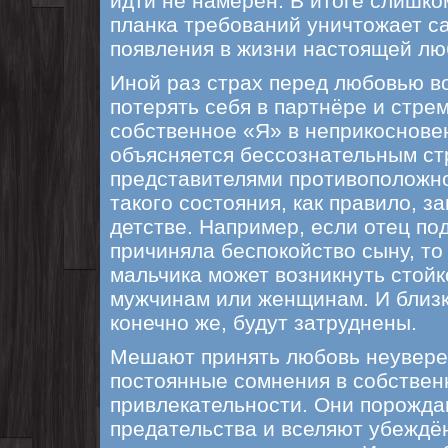
идти не намерен. В итоге слишко
планка требований уничтожает с
появления в жизни настоящей лю
Иной раз страх перед любовью во
потерять себя в партнёре и стре
собственное «Я» в неприкосновен
объясняется бессознательным ст
представителями противоположно
такого состояния, как правило, 
детстве. Например, если отец под
причиняла беспокойство сыну, то 
мальчика может возникнуть стойк
мужчинам или женщинам. И близк
конечно же, будут затруднены.
Мешают принять любовь неуверен
постоянные сомнения в собствен
привлекательности. Они порожда
предательства и вселяют убеждён