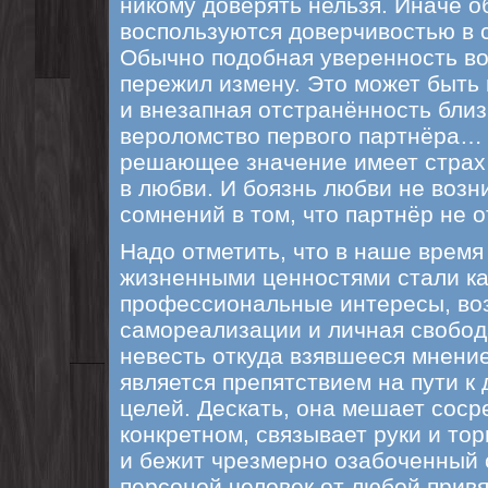
никому доверять нельзя. Иначе о
воспользуются доверчивостью в 
Обычно подобная уверенность воз
пережил измену. Это может быть 
и внезапная отстранённость близк
вероломство первого партнёра…
решающее значение имеет страх 
в любви. И боязнь любви не возн
сомнений в том, что партнёр не о
Надо отметить, что в наше врем
жизненными ценностями стали ка
профессиональные интересы, во
самореализации и личная свобод
невесть откуда взявшееся мнение
является препятствием на пути к
целей. Дескать, она мешает соср
конкретном, связывает руки и то
и бежит чрезмерно озабоченный
персоной человек от любой привя