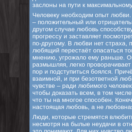
заслоны на пути к максимальном
Человеку необходим опыт любви. 
– положительный или отрицательн
другом случае любовь способств
прогрессу и заставляет посмотрет
по-другому. В любви нет страха, 
любящий перестаёт опасаться того
мнению, угрожало ему раньше. О
размышляя, легко проворачивает 
пор и подступиться боялся. Причё
взаимной, и при безответной лю
чувстве – ради любимого человек
чтобы доказать всем, в том числе
что ты на многое способен. Конеч
настоящая любовь, а не любовна
Люди, которые стремятся влюбить
несмотря на былые неудачи в от
это понимают. Для них чувство л