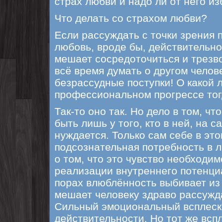
страх любви и надо ли от него и
Что делать со страхом любви?
Если рассуждать с точки зрения 
любовь, вроде бы, действительно
мешает сосредоточиться и трезво
всё время думать о другом челове
безрассудные поступки! О какой 
профессиональном прогрессе тог
Так-то оно так. Но дело в том, ч
быть лишь у того, кто в ней, на с
нуждается. Только сам себе в это
подсознательная потребность в 
о том, что это чувство необходи
реализации внутреннего потенциа
порах влюблённость выбивает из
мешает человеку здраво рассужд
Сильный эмоциональный всплеск
действительности. Но тот же всп