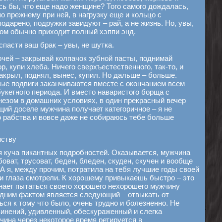
сь бы, что еще надо женщине? Того самого дождалась,
по прежнему при ней, в нагрузку еще и кольцо с
дарено, подружки завидуют – рай, а не жизнь. Но, увы,
том обычно приходит полный хэппи энд.
пасти ваш брак – увы, не шутка.
очей – закрывай колпачок зубной пасты, поднимай
р, купи хлеба. Ничего сверхъестественного, так-то, и
акрыл, поднял, вынес, купил. Но дальше – больше.
е подвиги заканчиваются вместе с окончанием всем
букетного периода. И вместо наваристого борща с
езом в домашних условиях, в один прекрасный вечер
щий доселе мужчина получает категоричное – я не
о рабства и вовсе даже не собираюсь тебе больше
нству
я куча пикантных подробностей. Оказывается, мужчина
боват, трусоват, беден, бледен, скуден, скучен и вообще
 А я, между прочим, потратила на тебя лучшие годы своей
ои глаза смотрели. К хорошему привыкаешь быстро – это
нает пытаться своего хорошего нехорошего мужчину
дним фактом является следующий – отвыкать от
ся к тому что было, очень трудно и болезненно. Не
инений, удивленный, обескураженный и слегка
ина через некоторое время ретируется в