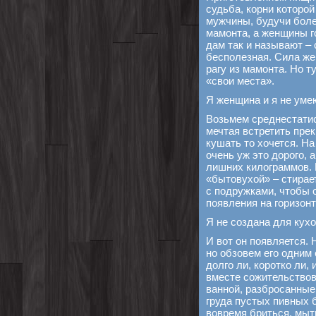
судьба, корни которой
мужчины, будучи боле
мамонта, а женщины г
дам так и называют –
бесполезная. Сила же
рагу из мамонта. Но т
«свои места».
Я женщина и я не умею
Возьмем среднестатис
мечтая встретить прекр
кушать то хочется. На
очень уж это дорого,
лишних килограммов. П
«бытовухой» – стирае
с подружками, чтобы 
появления на горизонт
Я не создана для кух
И вот он появляется. 
но обзовем его одним
долго ли, коротко ли,
вместе сожительствова
ванной, разбросанные 
груда пустых пивных 
вовремя бриться, мыть