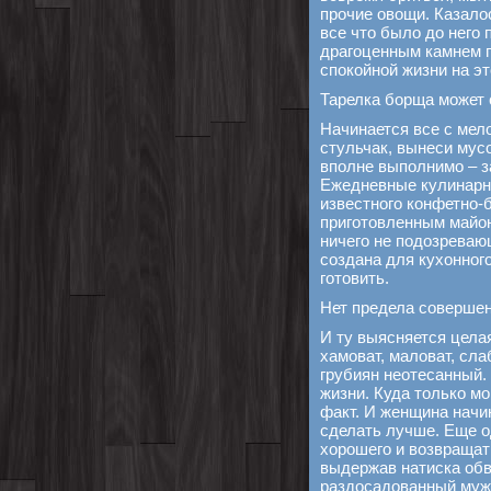
прочие овощи. Казало
все что было до него 
драгоценным камнем по
спокойной жизни на э
Тарелка борща может с
Начинается все с мел
стульчак, вынеси мусо
вполне выполнимо – з
Ежедневные кулинарны
известного конфетно-
приготовленным майон
ничего не подозреваю
создана для кухонног
готовить.
Нет предела соверше
И ту выясняется цела
хамоват, маловат, сла
грубиян неотесанный.
жизни. Куда только м
факт. И женщина начи
сделать лучше. Еще о
хорошего и возвращать
выдержав натиска обв
раздосадованный мужч