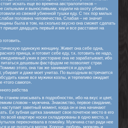
 стоит искать еще во времена австралопитеков –
е сильными и выносливыми, ходили на охоту убивать
отовили из свежей убиенной тушки еду. С тех пор милых
 слабая половина человечества. Слабая – не значит
нщины была в том, на сколько вкусно она сможет сделать
ут пришел двадцать первый и век и все расставил на
 готовить.
тическую одинокую женщину. Живет она себе одна,
асного принца, и готовит себе еду, т.к. готовить ее надо,
 ежедневный ужин в ресторане она не зарабатывает, ибо
 а питаться дешевым фастфудом не позволяет страх
омимо этого, она так же занимается и другой
т, убирает и даже моет унитаз. По выходным встречается
обсудить какие все мужики козлы, и терпеливо ожидает
е «того самого».
онного рабства
Не станем описывать в подробностях, ибо на вкус и цвет,
 емким словом – мужчина. Знакомство, первое свидание,
 и наступает заветный момент, когда он и она начинают
ть. Ее зубная щетка занимает свое почетное место в его
по всей квартире носки складированы в одно место, а
бутылок перекочевала в помойку. Мужчина стал ради нее
ся и не ругаться матом. Короче, любовь, морковь и