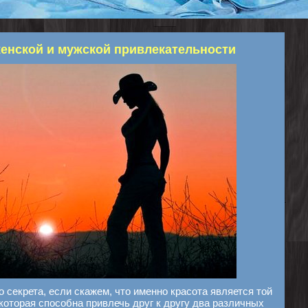
енской и мужской привлекательности
 секрета, если скажем, что именно красота является той
которая способна привлечь друг к другу два различных