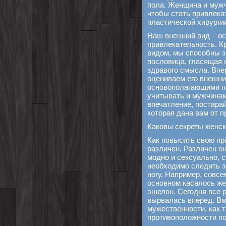
пола. Женщина и мужч
чтобы стать привлека
пластической хирурги
Наш внешний вид – ос
привлекательность. К
видом, мы способны з
пословица, гласящая 
здравого смысла. Впе
оцениваем его внешни
основополагающими п
учитывать и мужчинам
впечатление, постарай
которая дана вам от п
Каковы секреты женск
Как повысить свою пр
различен. Различен он
модно и сексуально, 
необходимо следить з
ногу. Например, совсе
основном касалось же
эшелон. Сегодня все 
вырвалась вперед. Вм
мужественности, как 
противоположности пол