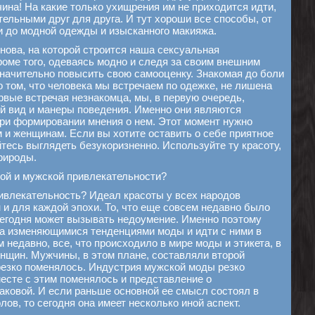
ина! На какие только ухищрения им не приходится идти,
тельными друг для друга. И тут хороши все способы, от
и до модной одежды и изысканного макияжа.
нова, на которой строится наша сексуальная
роме того, одеваясь модно и следя за своим внешним
начительно повысить свою самооценку. Знакомая до боли
о том, что человека мы встречаем по одежке, не лишена
рвые встречая незнакомца, мы, в первую очередь,
й вид и манеры поведения. Именно они являются
ри формировании мнения о нем. Этот момент нужно
 и женщинам. Если вы хотите оставить о себе приятное
тесь выглядеть безукоризненно. Используйте ту красоту,
рироды.
ой и мужской привлекательности?
ивлекательность? Идеал красоты у всех народов
 и для каждой эпохи. То, что еще совсем недавно было
сегодня может вызывать недоумение. Именно поэтому
а изменяющимися тенденциями моды и идти с ними в
м недавно, все, что происходило в мире моды и этикета, в
нщин. Мужчины, в этом плане, составляли второй
резко поменялось. Индустрия мужской моды резко
есте с этим поменялось и представление о
таковой. И если раньше основной ее смысл состоял в
ов, то сегодня она имеет несколько иной аспект.