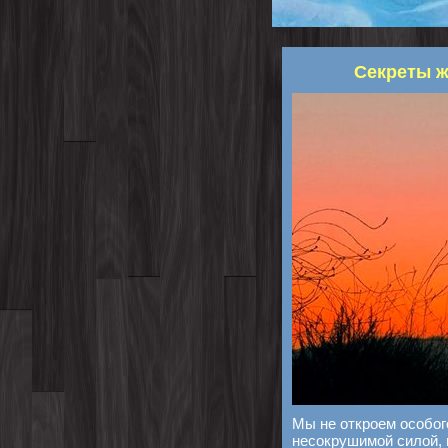
Секреты ж
Мы не откроем особого
несокрушимой силой, 