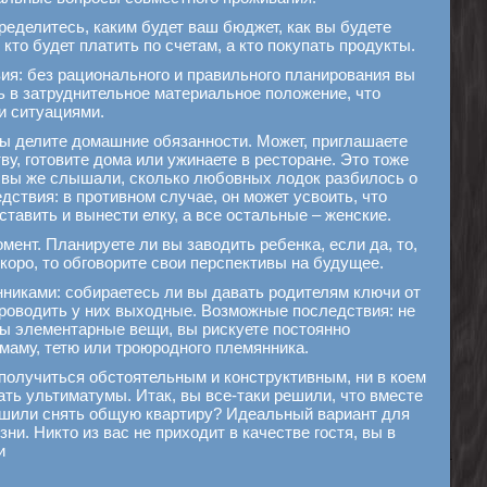
ределитесь, каким будет ваш бюджет, как вы будете
кто будет платить по счетам, а кто покупать продукты.
я: без рационального и правильного планирования вы
ь в затруднительное материальное положение, что
и ситуациями.
 вы делите домашние обязанности. Может, приглашаете
у, готовите дома или ужинаете в ресторане. Это тоже
 вы же слышали, сколько любовных лодок разбилось о
ствия: в противном случае, он может усвоить, что
ставить и вынести елку, а все остальные – женские.
мент. Планируете ли вы заводить ребенка, если да, то,
скоро, то обговорите свои перспективы на будущее.
никами: собираетесь ли вы давать родителям ключи от
роводить у них выходные. Возможные последствия: не
бы элементарные вещи, вы рискуете постоянно
 маму, тетю или троюродного племянника.
получиться обстоятельным и конструктивным, ни в коем
ать ультиматумы. Итак, вы все-таки решили, что вместе
ешили снять общую квартиру? Идеальный вариант для
ни. Никто из вас не приходит в качестве гостя, вы в
и