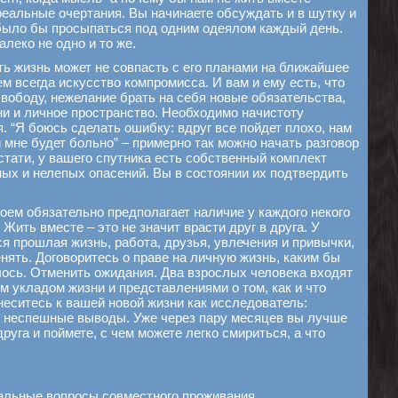
реальные очертания. Вы начинаете обсуждать и в шутку и
 было бы просыпаться под одним одеялом каждый день.
алеко не одно и то же.
ь жизнь может не совпасть с его планами на ближайшее
м всегда искусство компромисса. И вам и ему есть, что
свободу, нежелание брать на себя новые обязательства,
и и личное пространство. Необходимо начистоту
. “Я боюсь сделать ошибку: вдруг все пойдет плохо, нам
 мне будет больно” – примерно так можно начать разговор
Кстати, у вашего спутника есть собственный комплект
ых и нелепых опасений. Вы в состоянии их подтвердить
оем обязательно предполагает наличие у каждого некого
 Жить вместе – это не значит врасти друг в друга. У
ся прошлая жизнь, работа, друзья, увлечения и привычки,
нять. Договоритесь о праве на личную жизнь, каким бы
лось. Отменить ожидания. Два взрослых человека входят
м укладом жизни и представлениями о том, как и что
неситесь к вашей новой жизни как исследователь:
е неспешные выводы. Уже через пару месяцев вы лучше
друга и поймете, с чем можете легко смириться, а что
альные вопросы совместного проживания.