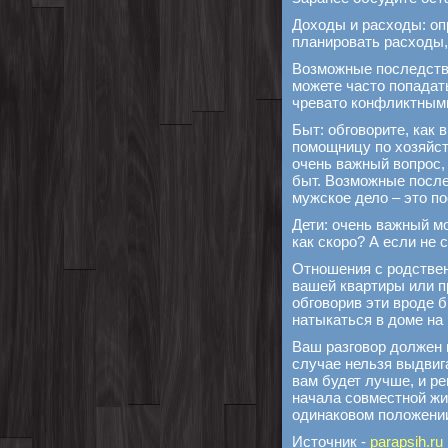
Доходы и расходы: оп
планировать расходы, 
Возможные последстви
можете часто попадат
чревато конфликтным
Быт: обговорите, как
помощницу по хозяйств
очень важный вопрос,
быт. Возможные послед
мужское дело – это по
Дети: очень важный мо
как скоро? А если не 
Отношения с родствен
вашей квартиры или п
обговорив эти вроде 
натыкаться в доме на
Ваш разговор должен 
случае нельзя выдвиг
вам будет лучше, и р
начала совместной жиз
одинаковом положени
Источник -
parapsih.ru