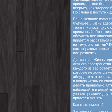
принимает все более 
всерьез, как здорово
Но слова и поступки д
Ваше желание изменит
будущее. Жизнь вдвое
терять: холостяцкую 
привычный образ жизн
обсудить все опасения
придется расстаться и
на тему: а стоит ли? 
самых разных серьезн
или развеять.
Дистанция. Жизнь вдв
личного пространства.
каждого из вас остает
которые не хочется ме
абсурдом это не каза
в новую жизнь со свои
делать правильно. От
наблюдайте и делайт
узнаете реакции друг 
придется менять.
Как жить вместе?
Заранее обсудите ост