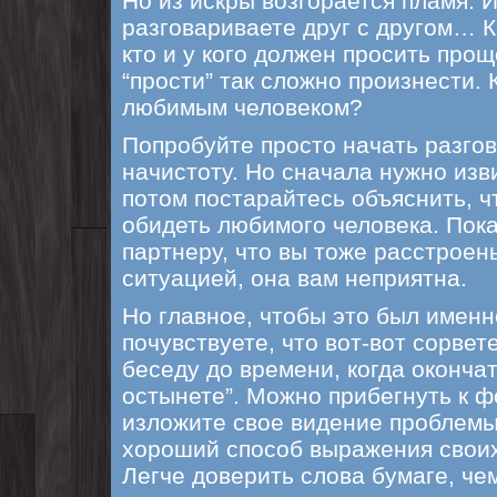
Но из искры возгорается пламя. И
разговариваете друг с другом… К
кто и у кого должен просить про
“прости” так сложно произнести. 
любимым человеком?
Попробуйте просто начать разгов
начистоту. Но сначала нужно изв
потом постарайтесь объяснить, ч
обидеть любимого человека. Пок
партнеру, что вы тоже расстрое
ситуацией, она вам неприятна.
Но главное, чтобы это был именн
почувствуете, что вот-вот сорвет
беседу до времени, когда окончат
остынете”. Можно прибегнуть к ф
изложите свое видение проблемы
хороший способ выражения своих
Легче доверить слова бумаге, че